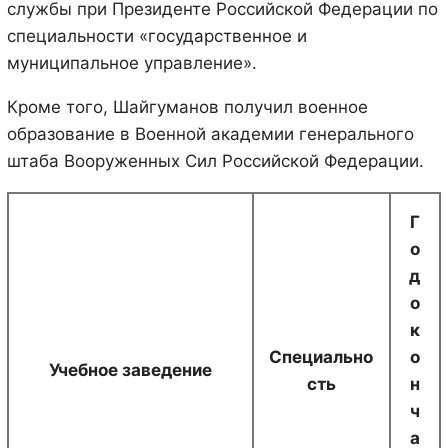
службы при Президенте Российской Федерации по
специальности «государственное и
муниципальное управление».
Кроме того, Шайгуманов получил военное
образование в Военной академии генерального
штаба Вооруженных Сил Российской Федерации.
Г
о
д
о
к
Специально
о
Учебное заведение
сть
н
ч
а