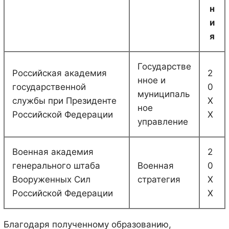
н
и
я
Государстве
Российская академия
2
нное и
государственной
0
муниципаль
службы при Президенте
X
ное
Российской Федерации
X
управление
Военная академия
2
генерального штаба
Военная
0
Вооруженных Сил
стратегия
X
Российской Федерации
X
Благодаря полученному образованию,