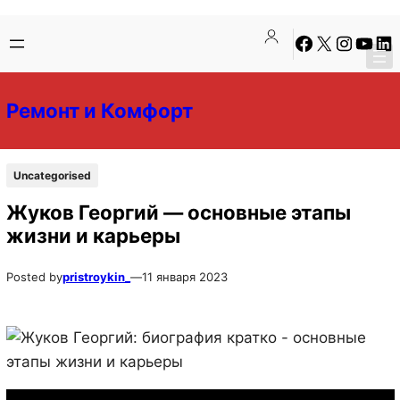
Перейти
Перейти
Facebook
X
Instagra
YouTu
Lin
к
к
содержимому
содержимому
Ремонт и Комфорт
Uncategorised
Жуков Георгий — основные этапы
жизни и карьеры
Posted by
pristroykin_
—
11 января 2023