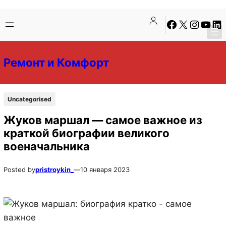
Перейти
Перейти
Facebook
X
Instagra
YouTu
Lin
к
к
содержимому
содержимому
Ремонт и Комфорт
Uncategorised
Жуков маршал — самое важное из
краткой биографии великого
военачальника
Posted by
pristroykin_
—
10 января 2023