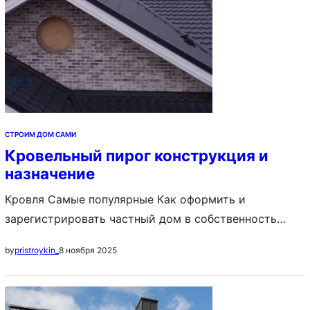
СТРОИМ ДОМ САМИ
Кровельный пирог конструкция и
назначение
Кровля Самые популярные Как оформить и
зарегистрировать частный дом в собственность
Постройка дома с нуля: с чего начать и как
8 ноября 2025
by
pristroykin_
построить своими руками, пошаговая инструкция
Идеи планировки частных домов: схема
расположения комнат, примеры, фото Содержание: 1.