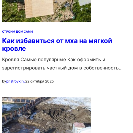
СТРОИМ ДОМ САМИ
Как избавиться от мха на мягкой
кровле
Кровля Самые популярные Как оформить и
зарегистрировать частный дом в собственность
Постройка дома с нуля: с чего начать и как
22 октября 2025
by
pristroykin_
построить своими руками, пошаговая инструкция
Идеи планировки частных домов: схема
расположения комнат, примеры, фото Содержание: 1.
Причины появления мха на крыше 2. Опасные
последствия мха на крыше 3. Защита от мха мягкой
кровли – эффективные…