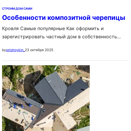
СТРОИМ ДОМ САМИ
Особенности композитной черепицы
Кровля Самые популярные Как оформить и
зарегистрировать частный дом в собственность
Постройка дома с нуля: с чего начать и как
23 октября 2025
by
pristroykin_
построить своими руками, пошаговая инструкция
Идеи планировки частных домов: схема
расположения комнат, примеры, фото Содержание: 1.
Cравнение с керамочерепицей и металлочерепицей
2. Особенности и размеры 3. Виды 4. Композитная
черепица для крыши плюсы и минусы…