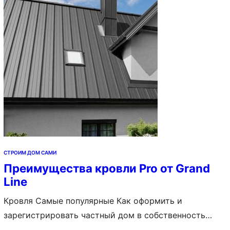
Что такое кровельный пирог 2. Функции кровельного
пирога 3. Виды кровельного пирога 4. Ошибки при
монтаже кровельного пирога При…
СТРОИМ ДОМ САМИ
Преимущества кровли Pro от Grand
Line
Кровля Самые популярные Как оформить и
зарегистрировать частный дом в собственность
Постройка дома с нуля: с чего начать и как