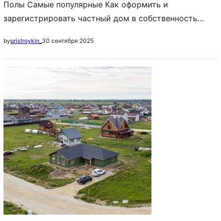
Полы Самые популярные Как оформить и
зарегистрировать частный дом в собственность
Постройка дома с нуля: с чего начать и как
30 сентября 2025
by
pristroykin_
построить своими руками, пошаговая инструкция
Идеи планировки частных домов: схема
расположения комнат, примеры, фото Содержание: 1.
Где используется пол из эпоксидной смолы 2.
Преимущества и недостатки 3. Типы полимерных
полов 4. Как залить пол эпоксидной…