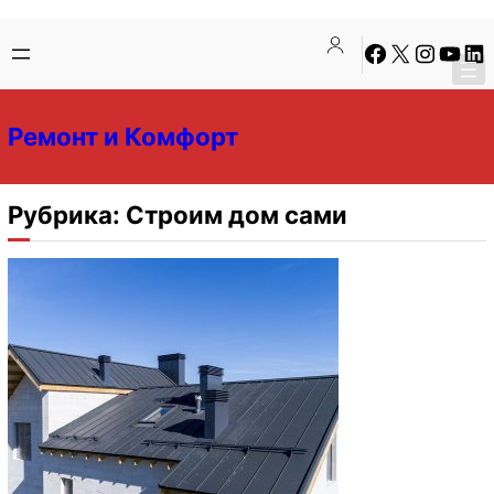
Перейти
Перейти
Facebook
X
Instagra
YouTu
Lin
к
к
содержимому
содержимому
Ремонт и Комфорт
Рубрика:
Строим дом сами