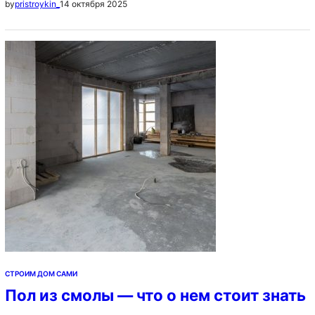
14 октября 2025
by
pristroykin_
промышленный комплекс или даже ландшафтная
территория. Компетентное проектирование
обеспечивает функциональность, безопасность и
эстетическое соответствие конечного продукта. В
этой статье мы рассмотрим, какие услуги
проектирования предлагают современные компании,
их значимость и ключевые этапы процесса
проектирования.…
СТРОИМ ДОМ САМИ
Пол из смолы — что о нем стоит знать