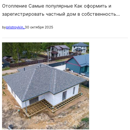
Отопление Самые популярные Как оформить и
зарегистрировать частный дом в собственность
Постройка дома с нуля: с чего начать и как
30 октября 2025
by
pristroykin_
построить своими руками, пошаговая инструкция
Идеи планировки частных домов: схема
расположения комнат, примеры, фото Плюсы и
минусы газовых котлов Как выбрать газовый котел?
Как определить мощность газового котла?
Функциональность газовых котлов Материал
теплового обменника Самый…