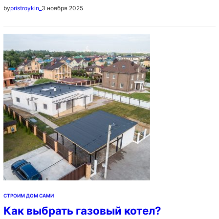
3 ноября 2025
by
pristroykin_
построить своими руками, пошаговая инструкция
Идеи планировки частных домов: схема
расположения комнат, примеры, фото Благодаря
разнообразию кровельных материалов на
строительном рынке можно за несколько минут
подобрать подходящий стройматериал для решения
задач. В последние годы наши…
СТРОИМ ДОМ САМИ
Как выбрать газовый котел?