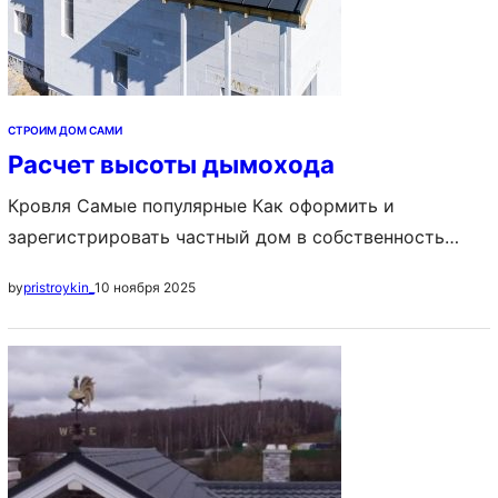
СТРОИМ ДОМ САМИ
Расчет высоты дымохода
Кровля Самые популярные Как оформить и
зарегистрировать частный дом в собственность
Постройка дома с нуля: с чего начать и как
10 ноября 2025
by
pristroykin_
построить своими руками, пошаговая инструкция
Идеи планировки частных домов: схема
расположения комнат, примеры, фото Содержание: 1.
Для чего необходимо производить расчет 2. Высота
трубы дымохода над крышей 3. Высота трубы
дымохода — расчет 4. Сечение…