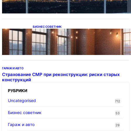
БИЗНЕС СОВЕТНИК
Подвесные светодиодные светильники на
тросе
ГАРАЖ И АВТО
Страхование СМР при реконструкции: риски старых
конструкций
РУБРИКИ
Uncategorised
712
Бизнес советник
53
Гараж и авто
29