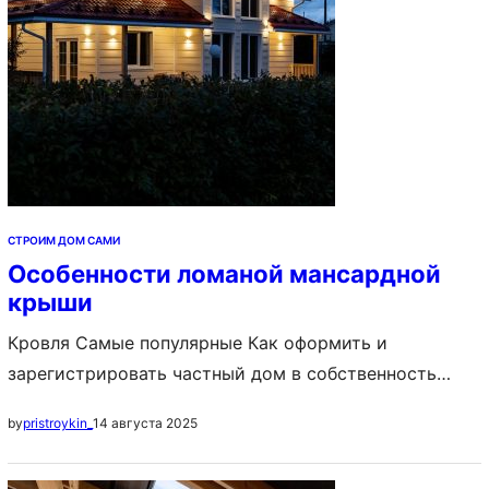
частного прораба 3.…
СТРОИМ ДОМ САМИ
Особенности ломаной мансардной
крыши
Кровля Самые популярные Как оформить и
зарегистрировать частный дом в собственность
Постройка дома с нуля: с чего начать и как
14 августа 2025
by
pristroykin_
построить своими руками, пошаговая инструкция
Идеи планировки частных домов: схема