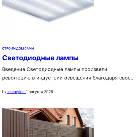
СТРОИМ ДОМ САМИ
Светодиодные лампы
Введение Светодиодные лампы произвели
революцию в индустрии освещения благодаря своей
энергоэффективности, долговечности и
1 августа 2025
by
pristroykin_
универсальности. В качестве популярного варианта
освещения светодиодные лампы завоевали
популярность как в жилых, так и в коммерческих
помещениях. В этой статье мы углубимся в
светодиодные лампы, изучим их технологию,