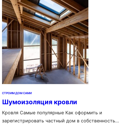
расположения комнат, примеры, фото Содержание 1.
Что это такое 2. Особенности 3. Ломаные крыши
домов с мансардой – плюсы и минусы 4. Размеры
ломаной мансардной…
СТРОИМ ДОМ САМИ
Шумоизоляция кровли
Кровля Самые популярные Как оформить и
зарегистрировать частный дом в собственность
Постройка дома с нуля: с чего начать и как