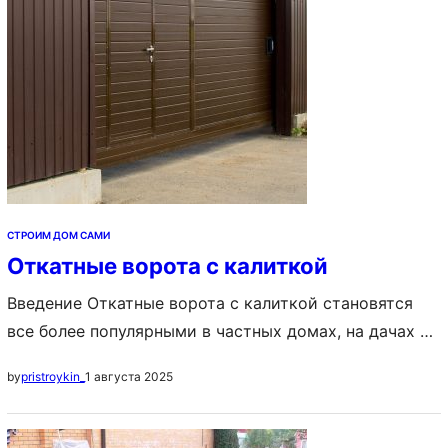
преимущества, применение и перспективы на
будущее. Подробнее о светодиодных лампах можно
узнать по…
СТРОИМ ДОМ САМИ
Откатные ворота с калиткой
Введение Откатные ворота с калиткой становятся
все более популярными в частных домах, на дачах и
в промышленных объектах благодаря их удобству,
1 августа 2025
by
pristroykin_
эстетичности и функциональности. В этой статье
рассмотрим основные преимущества, виды,
материалы, а также этапы установки откатных ворот