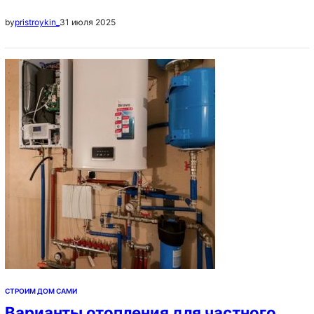
позволяют сочетать эстетичность и
31 июля 2025
by
pristroykin_
функциональность. Одним из таких решений
являются газонные решетки. Этот материал
становится все более популярным как среди
профессиональных ландшафтных дизайнеров, так и
среди владельцев частных домов. В данной статье
мы рассмотрим, что такое газонные решетки, их
преимущества, виды и применение. Что такое
газонные решетки?…
СТРОИМ ДОМ САМИ
Варианты отопления для частного