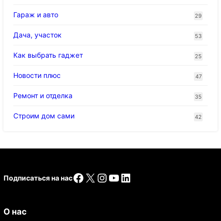
Гараж и авто
29
Дача, участок
53
Как выбрать гаджет
25
Новости плюс
47
Ремонт и отделка
35
Строим дом сами
42
Facebook
X
Instagram
YouTube
LinkedIn
Подписаться на нас
О нас