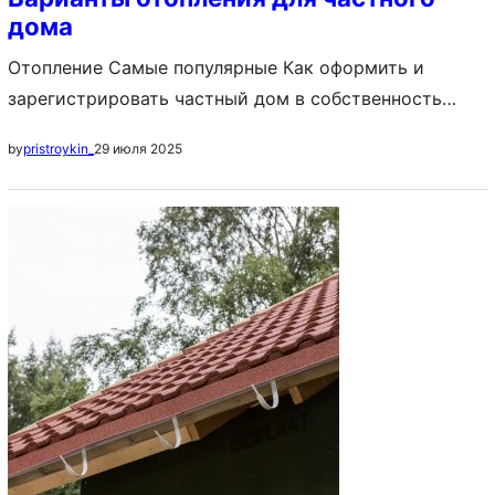
дома
Отопление Самые популярные Как оформить и
зарегистрировать частный дом в собственность
Постройка дома с нуля: с чего начать и как
29 июля 2025
by
pristroykin_
построить своими руками, пошаговая инструкция
Идеи планировки частных домов: схема
расположения комнат, примеры, фото В настоящее
время на рынке существует несколько способов
отопления дома. Одни решения дешевле –
собственное топливо, другие удобнее — газовый
или…