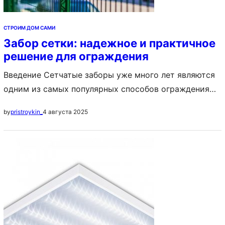
СТРОИМ ДОМ САМИ
Забор сетки: надежное и практичное
решение для ограждения
Введение Сетчатые заборы уже много лет являются
одним из самых популярных способов ограждения
территорий. Они используются как на частных
4 августа 2025
by
pristroykin_
участках, так и на производственных объектах, в
парках, школах и других общественных местах. В
этой статье мы рассмотрим преимущества и
особенности заборов из сетки. Преимущества
заборов из сетки 1. Надежность и прочность. Заборы
из сетки изготавливаются…