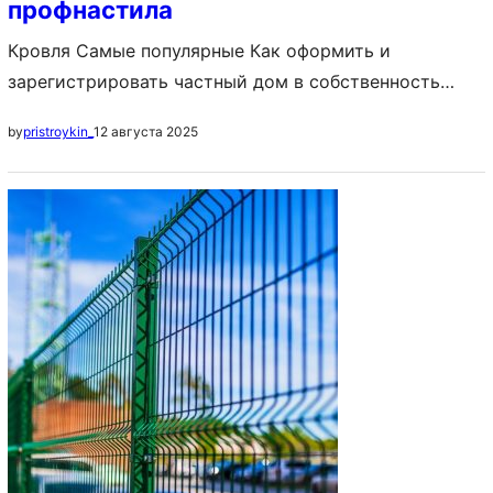
профнастила
Кровля Самые популярные Как оформить и
зарегистрировать частный дом в собственность
Постройка дома с нуля: с чего начать и как
12 августа 2025
by
pristroykin_
построить своими руками, пошаговая инструкция
Идеи планировки частных домов: схема
расположения комнат, примеры, фото Содержание: 1.
Технические свойства 2. Устройство кровли
профлистом по обрешетке 3. Каким профнастилом
крыть крышу 4. Устройство кровли из профлиста —…