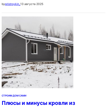
13 августа 2025
by
pristroykin_
построить своими руками, пошаговая инструкция
Идеи планировки частных домов: схема
расположения комнат, примеры, фото Содержание 1.
Характеристики крыш из профлиста и
металлочерепицы 2. Когда нужна шумоизоляция для
кровли под профнастил 3. Шумоизоляция
металлической кровли –…
СТРОИМ ДОМ САМИ
Плюсы и минусы кровли из