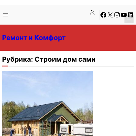
Перейти
Перейти
Facebook
X
Instagra
YouTu
Lin
к
к
содержимому
содержимому
Ремонт и Комфорт
Рубрика:
Строим дом сами