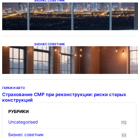
БИЗНЕС СОВЕТНИК
Каталог светодиодных светильников и
LED-освещения в Казахстане
БИЗНЕС СОВЕТНИК
Подвесные светодиодные светильники на
тросе
ГАРАЖ И АВТО
Страхование СМР при реконструкции: риски старых
конструкций
РУБРИКИ
Uncategorised
712
Бизнес советник
53