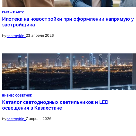
ГАРАЖ И АВТО
Ипотека на новостройки при оформлении напрямую у
застройщика
23 апреля 2026
by
pristroykin_
БИЗНЕС СОВЕТНИК
Каталог светодиодных светильников и LED-
освещения в Казахстане
7 апреля 2026
by
pristroykin_