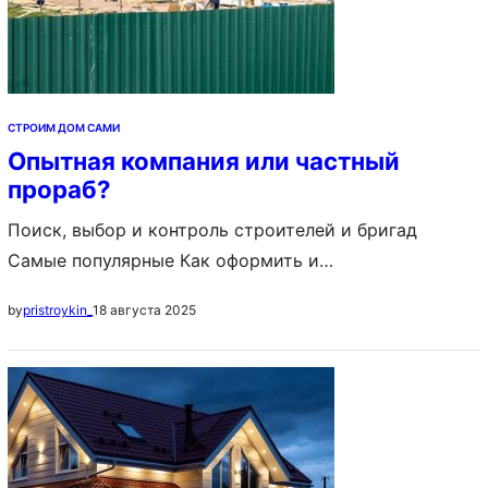
СТРОИМ ДОМ САМИ
Опытная компания или частный
прораб?
Поиск, выбор и контроль строителей и бригад
Самые популярные Как оформить и
зарегистрировать частный дом в собственность
18 августа 2025
by
pristroykin_
Постройка дома с нуля: с чего начать и как
построить своими руками, пошаговая инструкция
Идеи планировки частных домов: схема
расположения комнат, примеры, фото Содержание: 1.
Прораб для строительства частного дома —
особенности 2. Признаки профессионализма