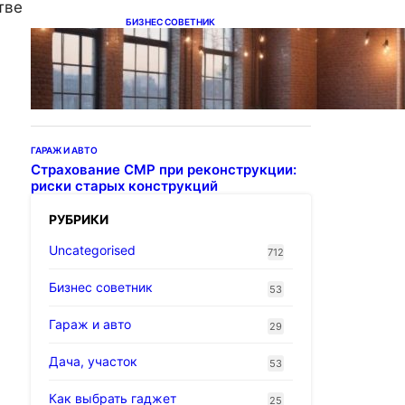
тве
БИЗНЕС СОВЕТНИК
Подвесные светодиодные
светильники на тросе
ГАРАЖ И АВТО
Страхование СМР при реконструкции:
риски старых конструкций
РУБРИКИ
Uncategorised
712
Бизнес советник
53
Гараж и авто
29
Дача, участок
53
Как выбрать гаджет
25