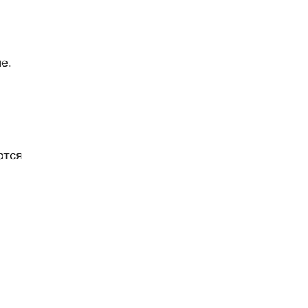
е.
ются