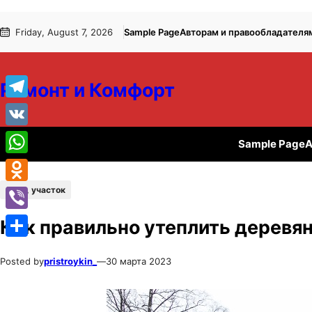
Перейти
Перейти
Friday, August 7, 2026
Sample Page
Авторам и правообладателя
к
к
содержимому
содержимому
Ремонт и Комфорт
Telegram
VK
Sample Page
А
WhatsApp
Дача, участок
Odnoklassniki
Viber
Как правильно утеплить деревя
Отправить
Posted by
pristroykin_
—
30 марта 2023