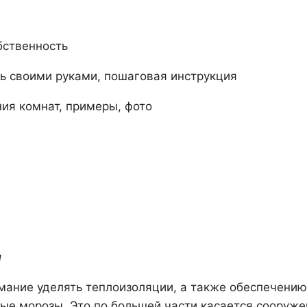
бственность
ить своими руками, пошаговая инструкция
ия комнат, примеры, фото
и
мание уделять теплоизоляции, а также обеспечению
ые морозы. Это по большей части касается сооруже