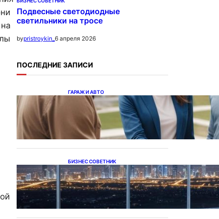
БИЗНЕС СОВЕТНИК
Подвесные светодиодные
они
светильники на тросе
 на
алы
6 апреля 2026
by
pristroykin_
ПОСЛЕДНИЕ ЗАПИСИ
ГАРАЖ И АВТО
Ипотека на новостройки
при оформлении
напрямую у застройщика
БИЗНЕС СОВЕТНИК
Каталог светодиодных
светильников и LED-
освещения в Казахстане
кой